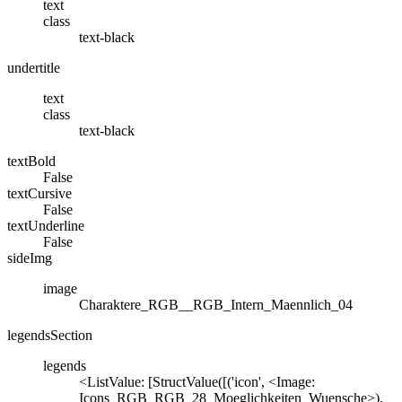
text
class
text-black
undertitle
text
class
text-black
textBold
False
textCursive
False
textUnderline
False
sideImg
image
Charaktere_RGB__RGB_Intern_Maennlich_04
legendsSection
legends
<ListValue: [StructValue([('icon', <Image:
Icons_RGB_RGB_28_Moeglichkeiten_Wuensche>),