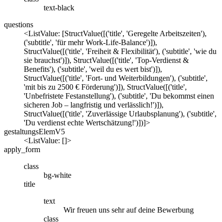
text-black
questions
<ListValue: [StructValue([('title', 'Geregelte Arbeitszeiten'),
('subtitle', 'für mehr Work-Life-Balance')]),
StructValue([('title', 'Freiheit & Flexibilität'), ('subtitle', 'wie du
sie brauchst')]), StructValue([('title', 'Top-Verdienst &
Benefits'), ('subtitle', 'weil du es wert bist')]),
StructValue([('title', 'Fort- und Weiterbildungen'), ('subtitle',
'mit bis zu 2500 € Förderung')]), StructValue([('title',
'Unbefristete Festanstellung'), ('subtitle', 'Du bekommst einen
sicheren Job – langfristig und verlässlich!')]),
StructValue([('title', 'Zuverlässige Urlaubsplanung'), ('subtitle',
'Du verdienst echte Wertschätzung!')])]>
gestaltungsElemV5
<ListValue: []>
apply_form
class
bg-white
title
text
Wir freuen uns sehr auf deine Bewerbung
class