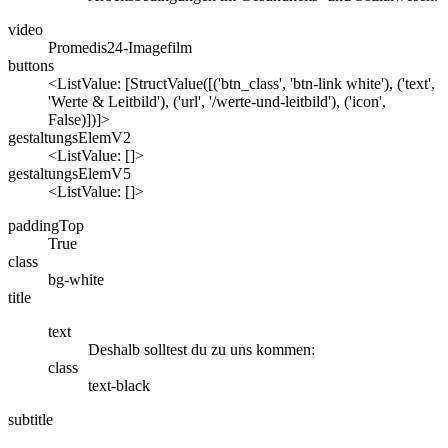
video
Promedis24-Imagefilm
buttons
<ListValue: [StructValue([('btn_class', 'btn-link white'), ('text',
'Werte & Leitbild'), ('url', '/werte-und-leitbild'), ('icon',
False)])]>
gestaltungsElemV2
<ListValue: []>
gestaltungsElemV5
<ListValue: []>
paddingTop
True
class
bg-white
title
text
Deshalb solltest du zu uns kommen:
class
text-black
subtitle