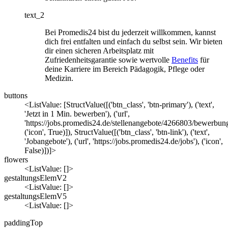
text_2
Bei Promedis24 bist du jederzeit willkommen, kannst
dich frei entfalten und einfach du selbst sein. Wir bieten
dir einen sicheren Arbeitsplatz mit
Zufriedenheitsgarantie sowie wertvolle
Benefits
für
deine Karriere im Bereich Pädagogik, Pflege oder
Medizin.
buttons
<ListValue: [StructValue([('btn_class', 'btn-primary'), ('text',
'Jetzt in 1 Min. bewerben'), ('url',
'https://jobs.promedis24.de/stellenangebote/4266803/bewerbung
('icon', True)]), StructValue([('btn_class', 'btn-link'), ('text',
'Jobangebote'), ('url', 'https://jobs.promedis24.de/jobs'), ('icon',
False)])]>
flowers
<ListValue: []>
gestaltungsElemV2
<ListValue: []>
gestaltungsElemV5
<ListValue: []>
paddingTop