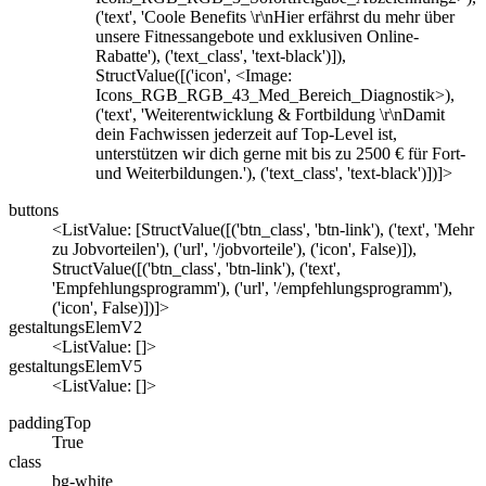
('text', 'Coole Benefits \r\nHier erfährst du mehr über
unsere Fitnessangebote und exklusiven Online-
Rabatte'), ('text_class', 'text-black')]),
StructValue([('icon', <Image:
Icons_RGB_RGB_43_Med_Bereich_Diagnostik>),
('text', 'Weiterentwicklung & Fortbildung \r\nDamit
dein Fachwissen jederzeit auf Top-Level ist,
unterstützen wir dich gerne mit bis zu 2500 € für Fort-
und Weiterbildungen.'), ('text_class', 'text-black')])]>
buttons
<ListValue: [StructValue([('btn_class', 'btn-link'), ('text', 'Mehr
zu Jobvorteilen'), ('url', '/jobvorteile'), ('icon', False)]),
StructValue([('btn_class', 'btn-link'), ('text',
'Empfehlungsprogramm'), ('url', '/empfehlungsprogramm'),
('icon', False)])]>
gestaltungsElemV2
<ListValue: []>
gestaltungsElemV5
<ListValue: []>
paddingTop
True
class
bg-white