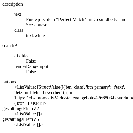
description
text
Finde jetzt dein "Perfect Match" im Gesundheits- und
Sozialwesen
class
text-white
searchBar
disabled
False
renderRangeInput
False
buttons
<ListValue: [StructValue([('btn_class', 'btn-primary'), ('text',
'Jetzt in 1 Min. bewerben'), ('url',
'https://jobs.promedis24.de/stellenangebote/4266803/bewerbung
('icon', False)])]>
gestaltungsElemV2
<ListValue: []>
gestaltungsElemV5
<ListValue: []>