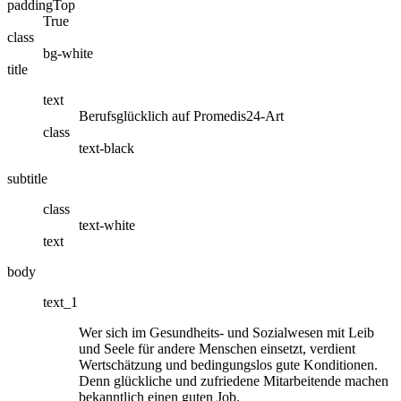
paddingTop
True
class
bg-white
title
text
Berufsglücklich auf Promedis24-Art
class
text-black
subtitle
class
text-white
text
body
text_1
Wer sich im Gesundheits- und Sozialwesen mit Leib
und Seele für andere Menschen einsetzt, verdient
Wertschätzung und bedingungslos gute Konditionen.
Denn glückliche und zufriedene Mitarbeitende machen
bekanntlich einen guten Job.