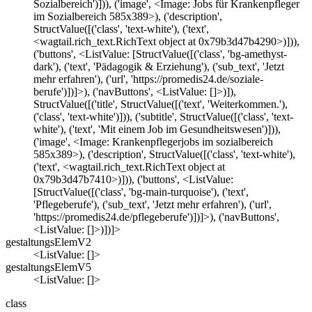
Sozialbereich')])), ('image', <Image: Jobs für Krankenpfleger
im Sozialbereich 585x389>), ('description',
StructValue([('class', 'text-white'), ('text',
<wagtail.rich_text.RichText object at 0x79b3d47b4290>)])),
('buttons', <ListValue: [StructValue([('class', 'bg-amethyst-
dark'), ('text', 'Pädagogik & Erziehung'), ('sub_text', 'Jetzt
mehr erfahren'), ('url', 'https://promedis24.de/soziale-
berufe')])]>), ('navButtons', <ListValue: []>)]),
StructValue([('title', StructValue([('text', 'Weiterkommen.'),
('class', 'text-white')])), ('subtitle', StructValue([('class', 'text-
white'), ('text', 'Mit einem Job im Gesundheitswesen')])),
('image', <Image: Krankenpflegerjobs im sozialbereich
585x389>), ('description', StructValue([('class', 'text-white'),
('text', <wagtail.rich_text.RichText object at
0x79b3d47b7410>)])), ('buttons', <ListValue:
[StructValue([('class', 'bg-main-turquoise'), ('text',
'Pflegeberufe'), ('sub_text', 'Jetzt mehr erfahren'), ('url',
'https://promedis24.de/pflegeberufe')])]>), ('navButtons',
<ListValue: []>)])]>
gestaltungsElemV2
<ListValue: []>
gestaltungsElemV5
<ListValue: []>
class