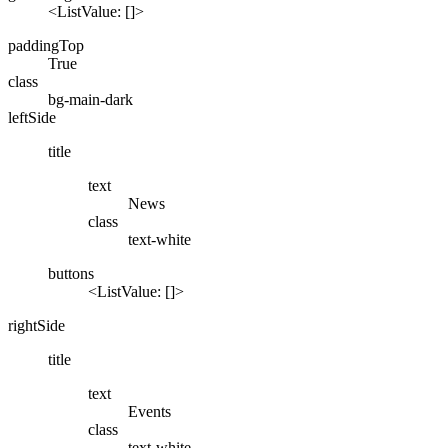
<ListValue: []>
paddingTop
True
class
bg-main-dark
leftSide
title
text
News
class
text-white
buttons
<ListValue: []>
rightSide
title
text
Events
class
text-white