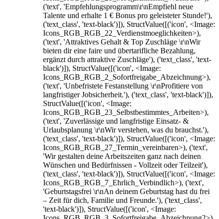
('text', 'Empfehlungsprogramm\r\nEmpfiehl neue
Talente und erhalte 1 € Bonus pro geleisteter Stunde!'),
('text_class', 'text-black')]), StructValue([('icon', <Image:
Icons_RGB_RGB_22_Verdienstmoeglichkeiten>),
('text', 'Attraktives Gehalt & Top Zuschläge \r\nWir
bieten dir eine faire und übertarifliche Bezahlung,
ergänzt durch attraktive Zuschläge'), ('text_class', 'text-
black')]), StructValue([('icon', <Image:
Icons_RGB_RGB_2_Sofortfreigabe_Abzeichnung>),
('text', 'Unbefristete Festanstellung \r\nProfitiere von
langfristiger Jobsicherheit.'), ('text_class', 'text-black')]),
StructValue([('icon', <Image:
Icons_RGB_RGB_23_Selbstbestimmtes_Arbeiten>),
('text', 'Zuverlässige und langfristige Einsatz- &
Urlaubsplanung \r\nWir verstehen, was du brauchst.'),
('text_class', 'text-black')]), StructValue([('icon', <Image:
Icons_RGB_RGB_27_Termin_vereinbaren>), ('text',
'Wir gestalten deine Arbeitszeiten ganz nach deinen
Wünschen und Bedürfnissen - Vollzeit oder Teilzeit'),
('text_class', 'text-black')]), StructValue([('icon', <Image:
Icons_RGB_RGB_7_Ehrlich_Verbindlich>), ('text',
'Geburtstagsfrei \r\nAn deinem Geburtstag hast du frei
– Zeit für dich, Familie und Freunde.'), ('text_class',
'text-black')]), StructValue([('icon', <Image:
Icons_RGB_RGB_3_Sofortfreigabe_Abzeichnung2>),