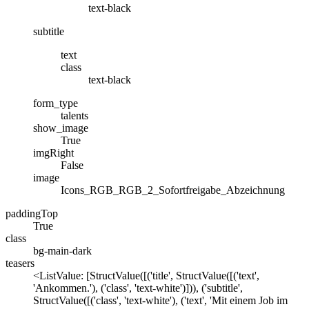
text-black
subtitle
text
class
text-black
form_type
talents
show_image
True
imgRight
False
image
Icons_RGB_RGB_2_Sofortfreigabe_Abzeichnung
paddingTop
True
class
bg-main-dark
teasers
<ListValue: [StructValue([('title', StructValue([('text',
'Ankommen.'), ('class', 'text-white')])), ('subtitle',
StructValue([('class', 'text-white'), ('text', 'Mit einem Job im