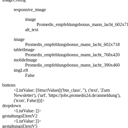
responsive_image
image
Promedis_empfehlungsbonus_mann_lacht_602x7
alt_text
image
Promedis_empfehlungsbonus_mann_lacht_602x718
tabletImage
Promedis_empfehlungsbonus_mann_lacht_768x420
mobileImage
Promedis_empfehlungsbonus_mann_lacht_390x460
imgLeft
False
buttons
<ListValue: [StructValue([('btn_class', ''), ('text', 'Zum
Newsletter'), ('url', 'https://jobs.promedis24.de/anmeldung'),
('icon', False)])]>
dropdown
<ListValue: []>
gestaltungsElemV2
<ListValue: []>
gestaltungsElemV5